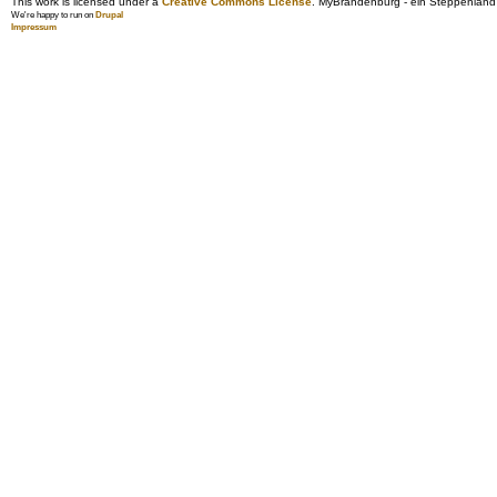
This work is licensed under a
Creative Commons License
. MyBrandenburg - ein Steppenland
We're happy to run on
Drupal
Impressum