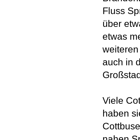
Fluss Sp
über etw
etwas me
weiteren
auch in 
Großstad
Viele Co
haben si
Cottbuse
nahen Sp