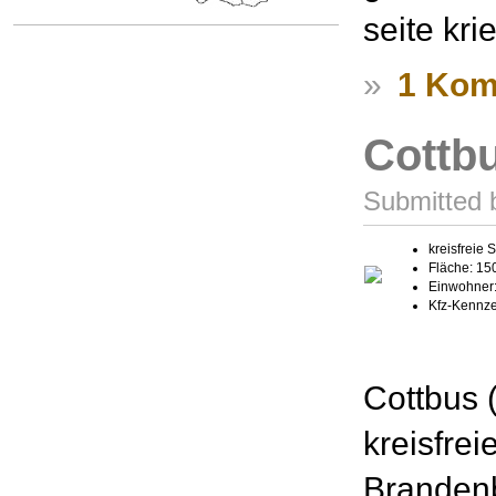
seite kr
»
1 Kom
Cottb
Submitted 
kreisfreie
Fläche: 15
Einwohner:
Kfz-Kennz
Cottbus 
kreisfre
Brandenb