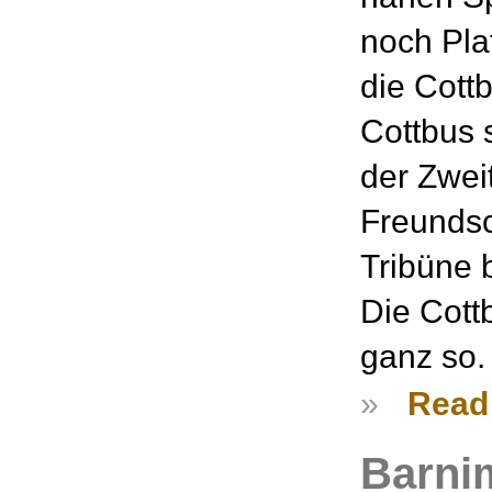
noch Pla
die Cott
Cottbus 
der Zwei
Freundsc
Tribüne 
Die Cott
ganz so.
»
Read
Barni