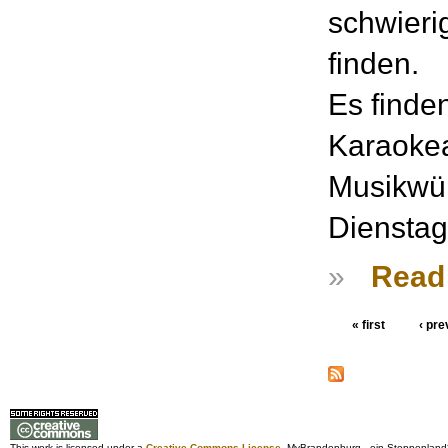
schwieri
finden.
Es find
Karaokea
Musikwün
Dienstag
»
Read
« first
‹ pre
This work is licensed under a
Creative Commons License
. MyBrandenburg - ein Steppenland