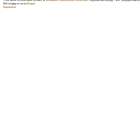
We're happy to run on
Drupal
Impressum