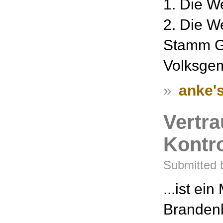
1. Die W
2. Die W
Stamm Gl
Volksgem
»
anke's
Vertra
Kontro
Submitted 
...ist ei
Brandenb