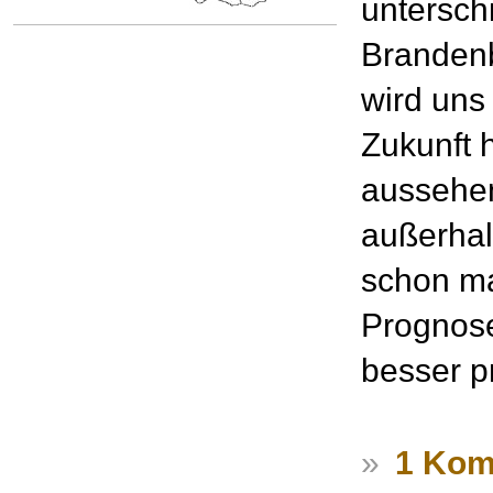
untersch
Brandenb
wird uns
Zukunft 
aussehen
außerhal
schon ma
Prognose
besser p
»
1 Kom