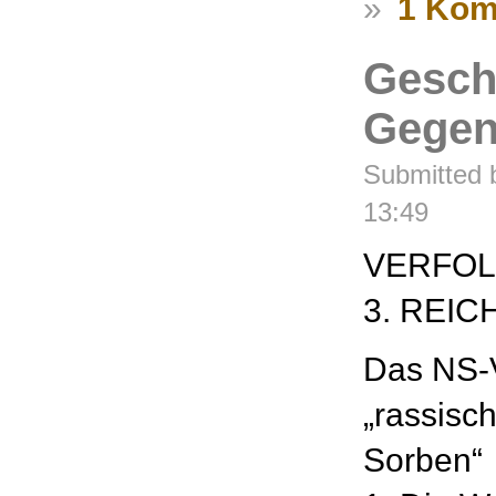
»
1 Kom
Gesch
Gegen
Submitted 
13:49
VERFOL
3. REIC
Das NS-
„rassisc
Sorben“