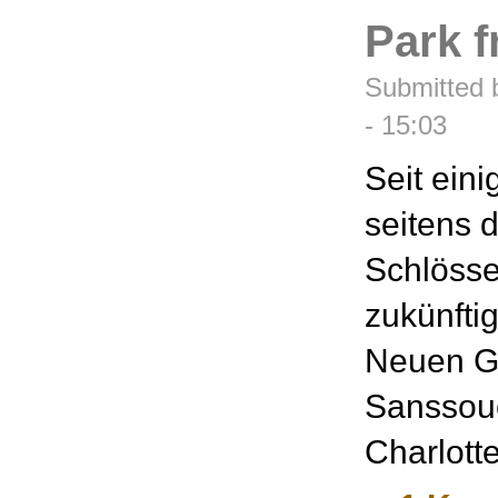
Park f
Submitted 
- 15:03
Seit ein
seitens 
Schlösse
zukünftig
Neuen Ga
Sanssouc
Charlott