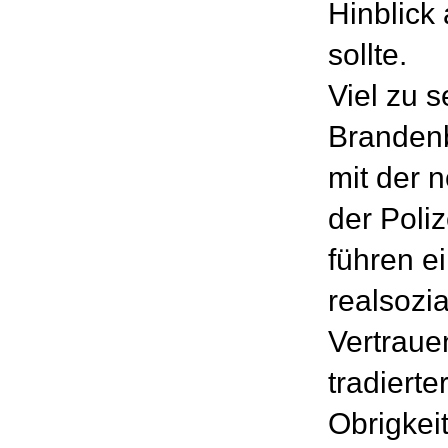
Hinblick
sollte.
Viel zu s
Brandenb
mit der n
der Poliz
führen e
realsozia
Vertraue
tradierte
Obrigkeit