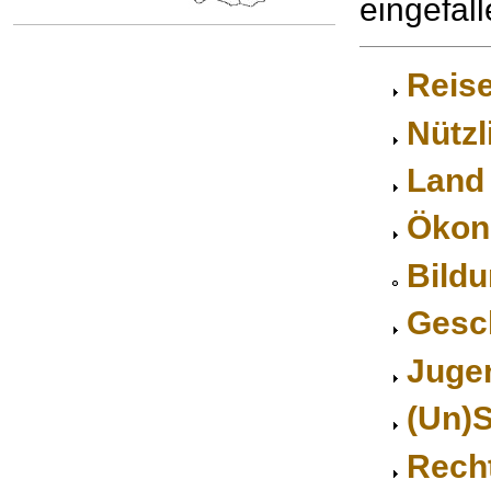
eingefall
Reis
Nützl
Land
Ökon
Bild
Gesc
Juge
(Un)S
Rech