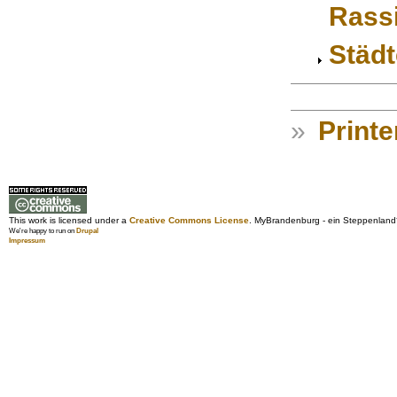
Rass
Städt
»
Printe
This work is licensed under a
Creative Commons License
. MyBrandenburg - ein Steppenland
We're happy to run on
Drupal
Impressum