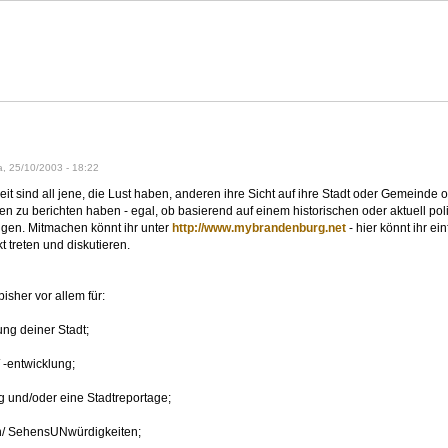
eppenland?
, 25/10/2003 - 18:22
it sind all jene, die Lust haben, anderen ihre Sicht auf ihre Stadt oder Gemeinde o
 zu berichten haben - egal, ob basierend auf einem historischen oder aktuell pol
ngen. Mitmachen könnt ihr unter
http://www.mybrandenburg.net
- hier könnt ihr e
t treten und diskutieren.
bisher vor allem für:
ng deiner Stadt;
 -entwicklung;
 und/oder eine Stadtreportage;
n/ SehensUNwürdigkeiten;