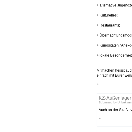
+ alternative Jugendze
+ Kulturelles;
+ Restaurants;
+ Übernachtungsmögli
+ Kuriositäten / Anek
+ lokale Besonderhei
Mitmachen heisst auch
einfach mit Eurer E-m
»
KZ-Außenlager
Submitted by Unbekannt
Auch an der Straße v
»