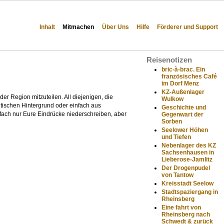
Inhalt
Mitmachen
Über Uns
Hilfe
Förderer und Support
Reisenotizen
bric-à-brac. Ein
französisches Café
im Dorf Menz
KZ-Außenlager
der Region mitzuteilen. All diejenigen, die
Wulkow
itischen Hintergrund oder einfach aus
Geschichte und
infach nur Eure Eindrücke niederschreiben, aber
Gegenwart der
Sorben
Seelower Höhen
und Tiefen
Nebenlager des KZ
Sachsenhausen in
Lieberose-Jamlitz
Der Drogenpudel
von Tantow
Kreisstadt Seelow
Stadtspaziergang in
Rheinsberg
Eine fahrt von
Rheinsberg nach
Schwedt & zurück