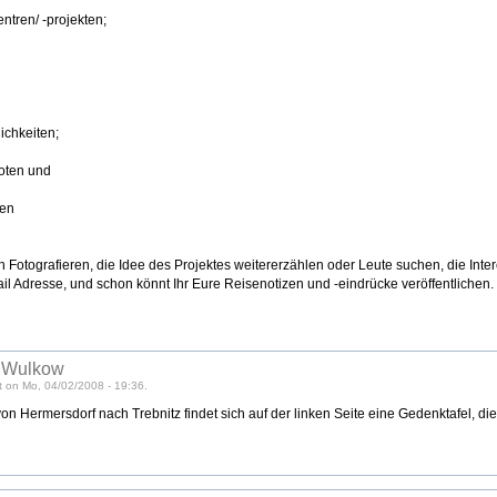
ntren/ -projekten;
chkeiten;
doten und
ten
 Fotografieren, die Idee des Projektes weitererzählen oder Leute suchen, die Inte
ail Adresse, und schon könnt Ihr Eure Reisenotizen und -eindrücke veröffentlichen.
 Wulkow
 on Mo, 04/02/2008 - 19:36.
on Hermersdorf nach Trebnitz findet sich auf der linken Seite eine Gedenktafel, die