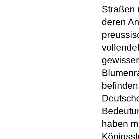
Straßen
deren A
preussis
vollende
gewissen
Blumenra
befinden
Deutsche
Bedeutun
haben m
Königsst