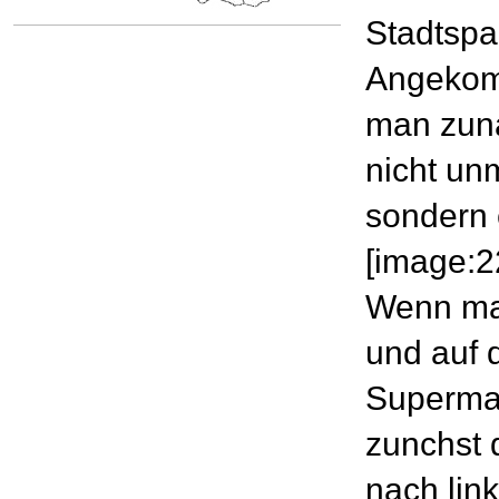
Stadtspa
Angekom
man zunä
nicht un
sondern 
[image:2
Wenn man
und auf 
Supermar
zunchst 
nach lin