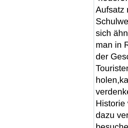
Aufsatz 
Schulweg
sich äh
man in 
der Ges
Touriste
holen,ka
verdenk
Historie
dazu ver
besuche