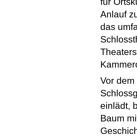
für Ortsk
Anlauf z
das umfa
Schlosst
Theaters
Kammero
Vor dem 
Schlossg
einlädt, 
Baum mit
Geschich