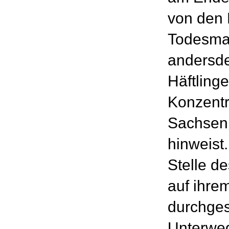
von den
Todesmar
andersde
Häftlinge
Konzentr
Sachsenh
hinweist.
Stelle d
auf ihre
durchges
Unterweg