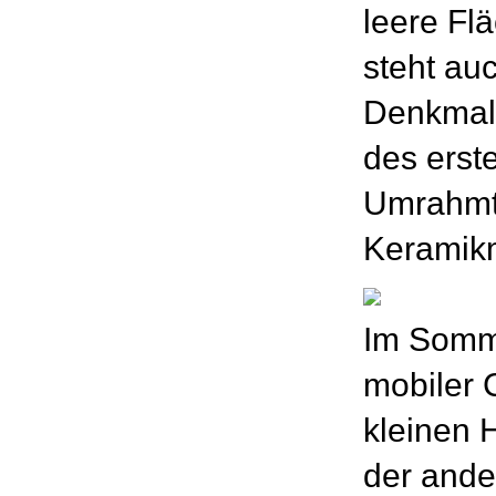
leere Flä
steht auc
Denkmal,
des erste
Umrahmt 
Keramikm
Im Somme
mobiler 
kleinen 
der ande