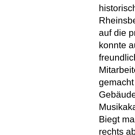
historis
Rheinsbe
auf die 
konnte a
freundli
Mitarbei
gemacht 
Gebäude 
Musikaka
Biegt m
rechts a