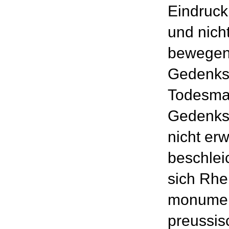
Eindruck
und nich
bewegen.
Gedenkst
Todesmar
Gedenkst
nicht er
beschlei
sich Rhe
monumen
preussis