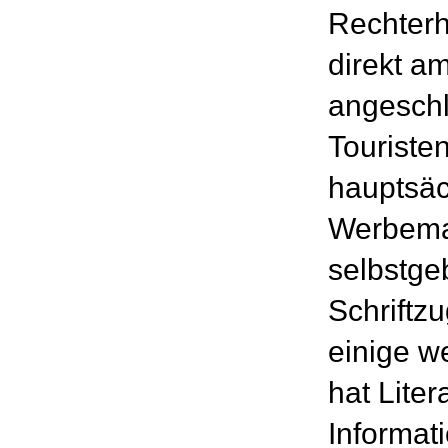
Rechterh
direkt a
angesch
Touristen
hauptsäc
Werbemat
selbstge
Schriftz
einige w
hat Lite
Informati