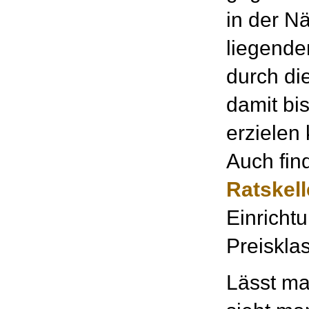
in der N
liegend
durch di
damit bi
erzielen 
Auch fin
Ratskell
Einricht
Preiskla
Lässt ma