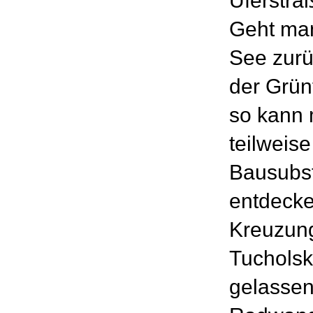
Uferstraß
Geht ma
See zurü
der Grün
so kann 
teilweis
Bausubs
entdecke
Kreuzun
Tucholsk
gelassen