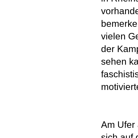
vorhanden
bemerke
vielen G
der Ka
sehen ka
faschisti
motiviert
Am Ufer
sich auf 