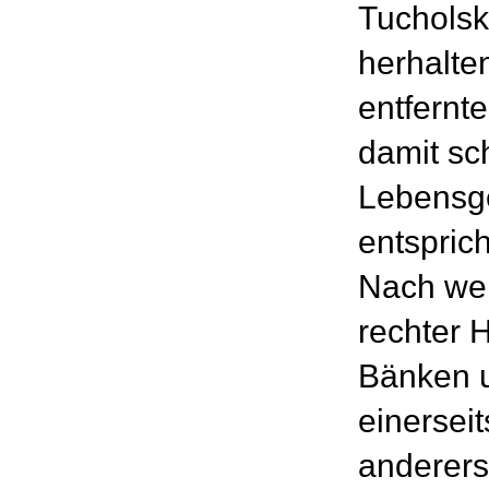
Tucholsk
herhalte
entfernt
damit sc
Lebensge
entsprich
Nach wen
rechter 
Bänken u
einerseit
anderers