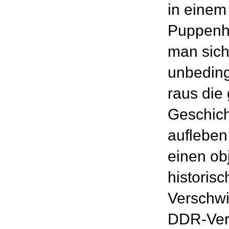
in einem
Puppenh
man sich
unbeding
raus die 
Geschich
aufleben
einen obj
historis
Verschwi
DDR-Verg