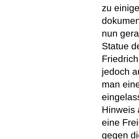
zu einig
dokument
nun gera
Statue d
Friedric
jedoch a
man eine
eingelas
Hinweis a
eine Fre
gegen di