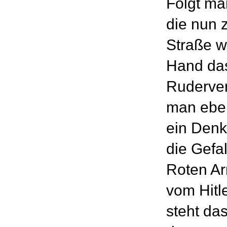
Folgt ma
die nun z
Straße wi
Hand da
Ruderver
man eben
ein Denk
die Gefa
Roten Ar
vom Hitl
steht da