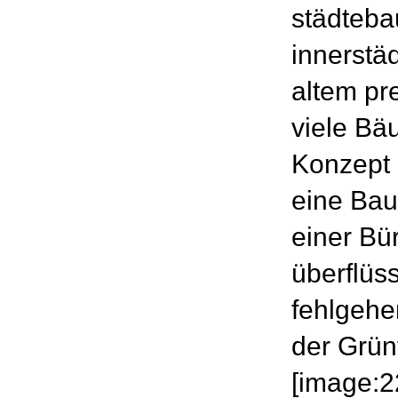
städteba
innerstä
altem pr
viele Bä
Konzept p
eine Bau
einer Bür
überflüs
fehlgeh
der Grünf
[image:2