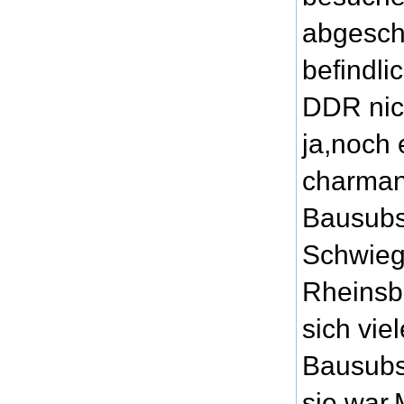
abgesch
befindli
DDR nic
ja,noch 
charma
Bausubs
Schwieg
Rheinsbe
sich vie
Bausubst
sie war