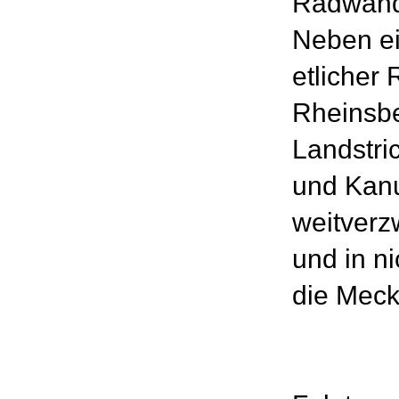
Radwande
Neben ei
etlicher
Rheinsbe
Landstri
und Kanu
weitver
und in ni
die Meck