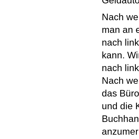
Geldaut
Nach we
man an 
nach lin
kann. Wi
nach lin
Nach wen
das Büro
und die 
Buchhand
anzumer