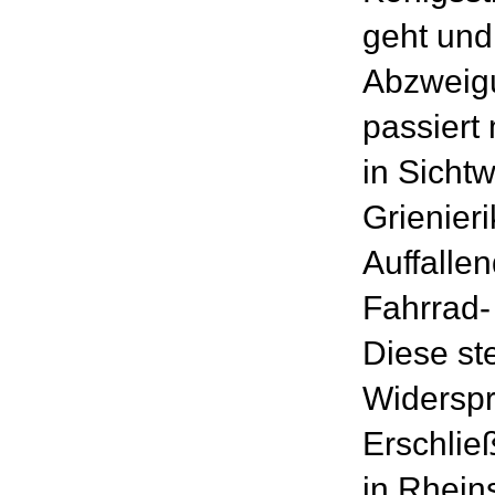
geht und
Abzweigu
passier
in Sicht
Grienier
Auffallen
Fahrrad-
Diese st
Widerspr
Erschli
in Rhein