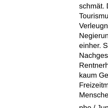
schmät. 
Tourismu
Verleug
Negierun
einher. S
Nachges
Rentnerh
kaum Ges
Freizeitm
Menschen
pho / Ju