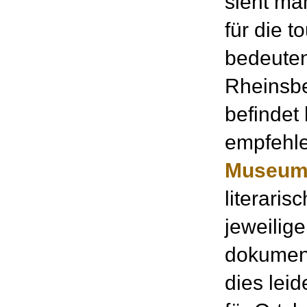
sieht man
für die t
bedeute
Rheinsbe
befindet 
empfehl
Museu
literari
jeweilige
dokumenti
dies lei