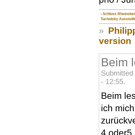
‹ Schloss Rheinsberg
Tucholsky Ausstell
»
Philip
version
Beim l
Submitted
- 12:55.
Beim les
ich mich
zurückve
4.oder5