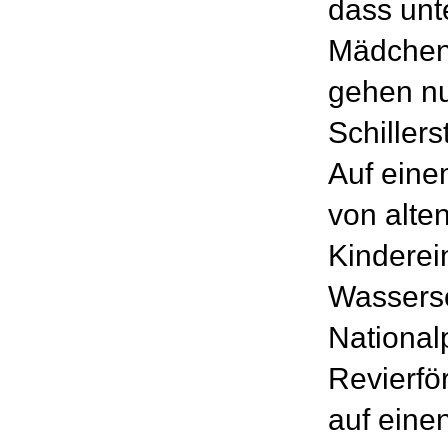
dass unt
Mädchent
gehen nu
Schiller
Auf eine
von alte
Kinderei
Wassersc
National
Revierfö
auf eine