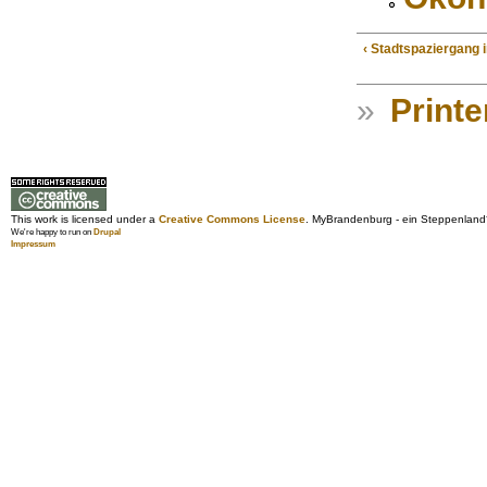
‹ Stadtspaziergang 
»
Printe
This work is licensed under a
Creative Commons License
. MyBrandenburg - ein Steppenland
We're happy to run on
Drupal
Impressum