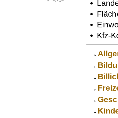
Lande
Fläch
Einwo
Kfz-K
Allg
Bild
Billi
Freiz
Gesc
Kind