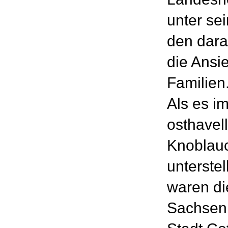
unter se
den dara
die Ansi
Familien
Als es i
osthave
Knoblauc
unterste
waren di
Sachsen