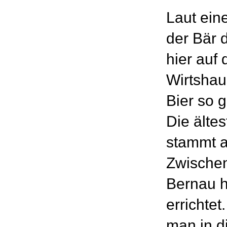
Laut ein
der Bär d
hier auf
Wirtshau
Bier so 
Die älte
stammt a
Zwische
Bernau 
errichtet
man in d