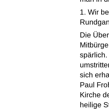
1. Wir b
Rundga
Die Über
Mitbürger
spärlich
umstritt
sich erha
Paul Fro
Kirche d
heilige 