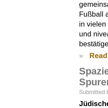
gemeinsa
Fußball 
in viele
und nive
bestätig
»
Read
Spazi
Spure
Submitted b
Jüdisch