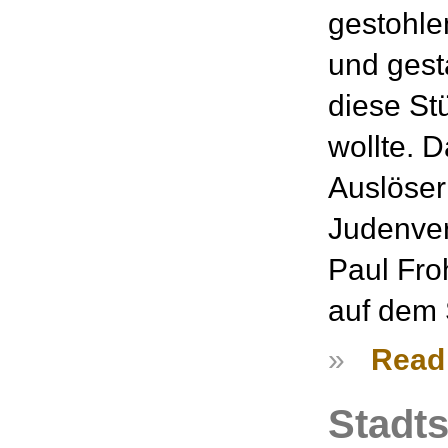
gestohle
und gest
diese St
wollte. 
Auslöser 
Judenver
Paul Fro
auf dem 
»
Read
Stadt