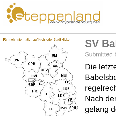
Steppenland?
Für mehr Information auf Kreis oder Stadt klicken!
SV Ba
Submitted b
Die letz
Babelsbe
regelrech
Nach de
gelang d