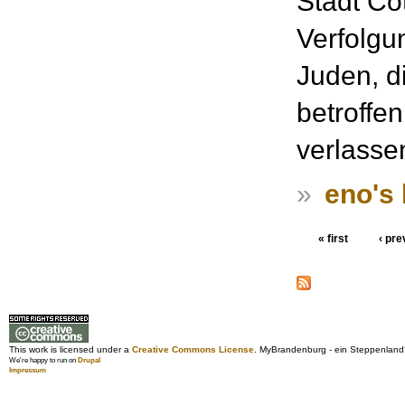
Stadt Co
Verfolgun
Juden, d
betroffe
verlasse
»
eno's 
« first
‹ pre
This work is licensed under a
Creative Commons License
. MyBrandenburg - ein Steppenland
We're happy to run on
Drupal
Impressum