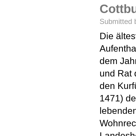
Cottbus
Submitted 
Die älte
Aufentha
dem Jahr
und Rat 
den Kurfü
1471) den
lebenden
Wohnrech
Landesher