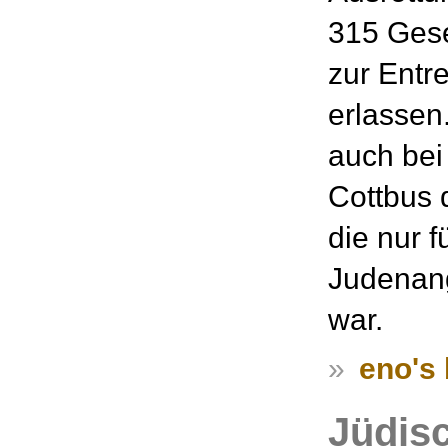
315 Ges
zur Entr
erlassen
auch bei
Cottbus 
die nur 
Judenang
war.
»
eno's 
Jüdis