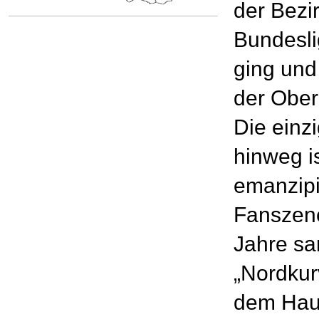
der Bezir
Bundesli
ging und 
der Oberl
Die einz
hinweg is
emanzipi
Fanszene
Jahre sa
„Nordkur
dem Hau