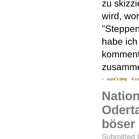
zu skizzi
wird, wor
"Steppe
habe ich
kommenti
zusammen
»
suse's blog
4 c
Nation
Oderta
böser
Submitted 