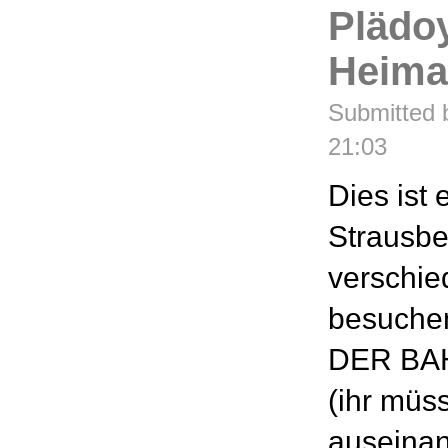
Plädoy
Heima
Submitted b
21:03
Dies ist 
Strausbe
verschie
besuche
DER BA
(ihr müs
auseinan