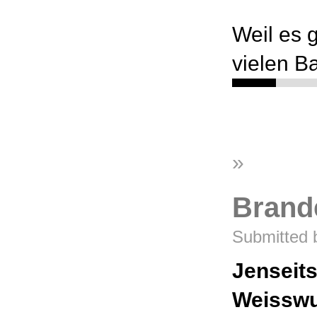
Weil es g
vielen B
»
Brand
Submitted 
Jenseit
Weisswu