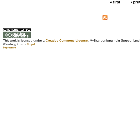
« first
‹ pre
This work is licensed under a
Creative Commons License
. MyBrandenburg - ein Steppenland
We're happy to run on
Drupal
Impressum