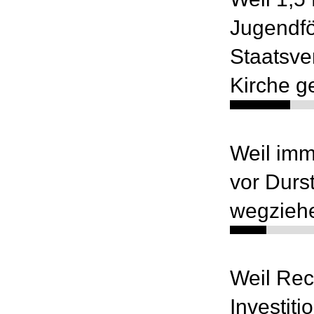
Jugendfö
Staatsve
Kirche g
Weil im
vor Durs
wegzieh
Weil Rec
Investiti