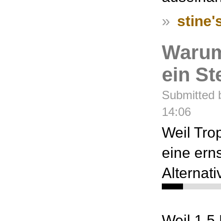
»
stine'
Warum
ein S
Submitted b
14:06
Weil Tro
eine erns
Alternati
Weil 1,5 