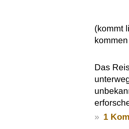
(kommt l
kommen w
Das Reise
unterwegs
unbekann
erforsch
»
1 Kom