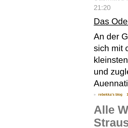
21:20
Das Oder
An der G
sich mit 
kleinste
und zugl
Auennati
»
rebekka's blog
Alle 
Strau