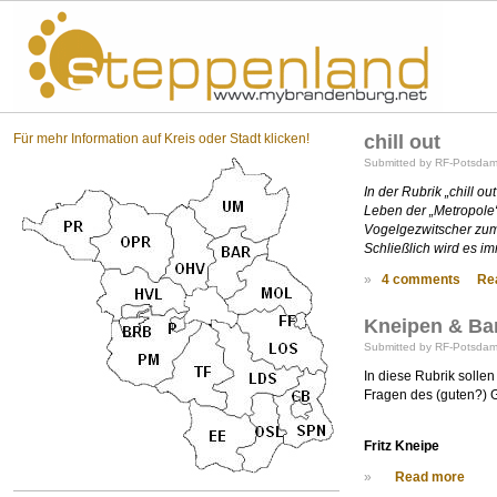
St
Für mehr Information auf Kreis oder Stadt klicken!
chill out
Submitted by RF-Potsdam 
In der Rubrik „chill o
Leben der „Metropole“
Vogelgezwitscher zum 
Schließlich wird es im
»
4 comments
Re
Kneipen & Ba
Submitted by RF-Potsdam 
In diese Rubrik solle
Fragen des (guten?)
Fritz Kneipe
»
Read more