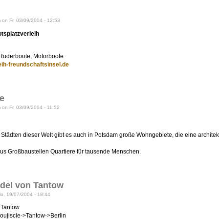
on Fr, 03/09/2004 - 12:53
tsplatzverleih
Ruderboote, Motorboote
eih-freundschaftsinsel.de
e
on Fr, 03/09/2004 - 11:52
 Städten dieser Welt gibt es auch in Potsdam große Wohngebiete, die eine architekt
us Großbaustellen Quartiere für tausende Menschen.
del von Tantow
Mo, 19/07/2004 - 18:44
 Tantow
oujiscie->Tantow->Berlin