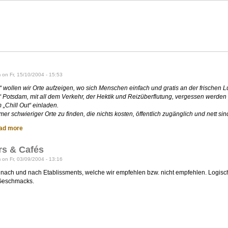
eppenland?
on Fr, 15/10/2004 - 15:53
ut“ wollen wir Orte aufzeigen, wo sich Menschen einfach und gratis an der frischen
 Potsdam, mit all dem Verkehr, der Hektik und Reizüberflutung, vergessen werden
„Chill Out“ einladen.
mer schwieriger Orte zu finden, die nichts kosten, öffentlich zugänglich und nett sin
ad more
rs & Cafés
on Fr, 03/09/2004 - 13:16
n nach und nach Etablissments, welche wir empfehlen bzw. nicht empfehlen. Logis
 Geschmacks.