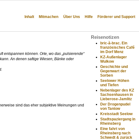
Inhalt
Mitmachen
Über Uns
Hilfe
Förderer und Support
Reisenotizen
bric-à-brac. Ein
französisches Café
im Dorf Menz
 Luft entspannen können. Orte, wo das „pulsierende“
KZ-Außenlager
 kann. An denen saftige Wiesen, Bänke oder
Wulkow
Geschichte und
d.
Gegenwart der
Sorben
Seelower Höhen
und Tiefen
Nebenlager des KZ
Sachsenhausen in
Lieberose-Jamlitz
Der Drogenpudel
cherweise sind das eher subjektive Meinungen und
von Tantow
Kreisstadt Seelow
Stadtspaziergang in
Rheinsberg
Eine fahrt von
Rheinsberg nach
Schwedt & zurück