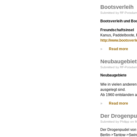
Bootsverleih
Submitted by RF-Potsdam 
Bootsverleih und Boo
Freundschaftsinsel
Kanus, Paddelboote, 
http://www.bootsverl
»
Read more
Neubaugebiet
Submitted by RF-Potsdam 
Neubaugebiete
Wie in vielen anderen
ausgelegt sind.
Ab 1960 entstanden a
»
Read more
Der Drogenpu
Submitted by Philipp on 
Der Drogenpudel von
Berlin->Tantow->Swin