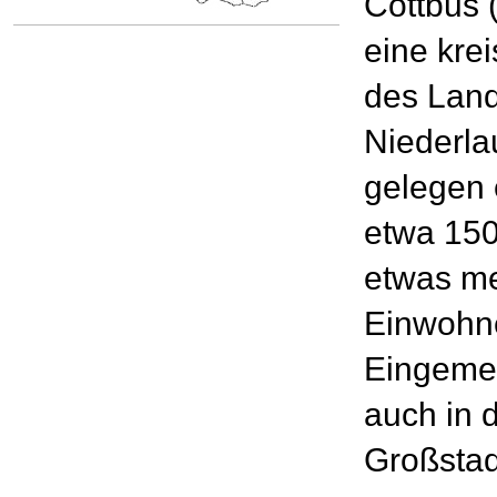
Cottbus 
eine kre
des Land
Niederla
gelegen e
etwa 150
etwas me
Einwohne
Eingemei
auch in 
Großstad