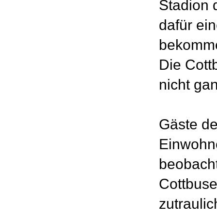
Stadion 
dafür ei
bekommen
Die Cott
nicht gan
Gäste de
Einwohne
beobacht
Cottbuse
zutrauli