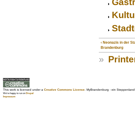
Gast
Kultu
Stadt
‹ Neonazis in der St
Brandenburg
»
Printe
This work is licensed under a
Creative Commons License
. MyBrandenburg - ein Steppenland
We're happy to run on
Drupal
Impressum