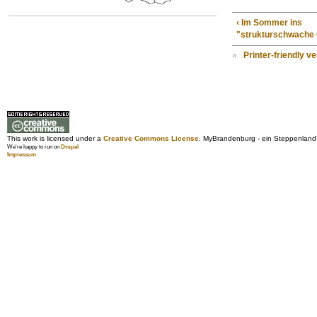
‹ Im Sommer ins
"strukturschwache 
»
Printer-friendly v
This work is licensed under a
Creative Commons License
. MyBrandenburg - ein Steppenland
We're happy to run on
Drupal
Impressum