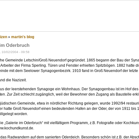
eppenland?
izen
»
martin's blog
im Oderbruch
, 10/02/2004 - 09:58
che Gemeinde Letschin/Groß Neuendorf gegründet. 1865 begann der Bau der Syna
Arbeiter der Firma Sperling. Türen und Fenster erhielten Spitzbögen. 1882 hatte di
nde mit dem Seelower Synagogenbezirk. 1910 fand in Groß Neuendorf der letzte Go
nd die Nazizeit.
us der leerstehenden Synagoge ein Wohnhaus. Der Synagogenbau ist im Hof des H
ten. Zur Zeit schlecht zugänglich, weil der Bewohner den Zugang als Baustelle erklä
dischen Gemeinde, etwa in nördlicher Richtung gelegen, wurde 1992/94 rest
er hatte Groß Neuendorf einen bedeutenden Hafen an der Oder, der von 1911 bis
illgelegt worden.
die „Galerie im Oderbruch“ mit vielfältigem Programm, z.B. Fotografie oder Kochkun
ww.kochundkunst.de.
 das Radwandern auf dem sanierten Oderdeich. Besonders schön ist z.B. der Absch