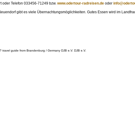
rt oder Telefon 033456-71249 bzw.
www.odertour-radreisen.de
oder
info@oderto
Neuendorf gibt es viele Übernachtungsmöglichkeiten. Gutes Essen wird im Landfr
? travel guide from Brandenburg / Germany DJB e.V. DJB e.V.