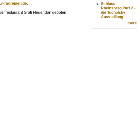
ur-radreisen.de
.
Schloss
Rheinsberg Part 2 -
die Tucholsky
auenrestaurant Groß Neuendorf geboten.
Ausstelllung
more