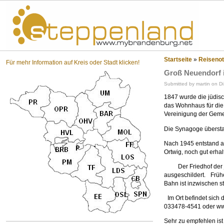
St
Startseite
»
Reisenot
Für mehr Information auf Kreis oder Stadt klicken!
Groß Neuendorf 
Submitted by martin on Di
1847 wurde die jüdis
das Wohnhaus für die 
Vereinigung der Gemei
Die Synagoge übersta
Nach 1945 entstand a
Ortwig, noch gut erhal
Der Friedhof der jü
ausgeschildert. Früh
Bahn ist inzwischen st
Im Ort befindet sich 
033478-4541 oder w
Sehr zu empfehlen ist