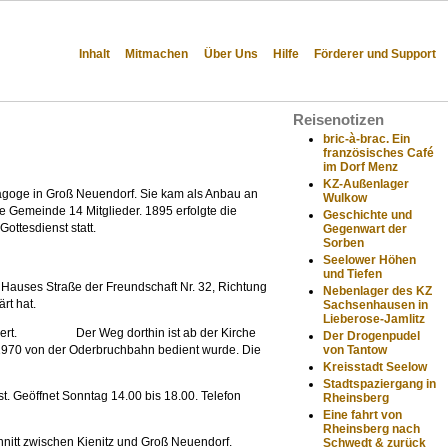
Inhalt
Mitmachen
Über Uns
Hilfe
Förderer und Support
Reisenotizen
bric-à-brac. Ein
französisches Café
im Dorf Menz
KZ-Außenlager
goge in Groß Neuendorf. Sie kam als Anbau an
Wulkow
e Gemeinde 14 Mitglieder. 1895 erfolgte die
Geschichte und
ttesdienst statt.
Gegenwart der
Sorben
Seelower Höhen
und Tiefen
auses Straße der Freundschaft Nr. 32, Richtung
Nebenlager des KZ
rt hat.
Sachsenhausen in
Lieberose-Jamlitz
auriert. Der Weg dorthin ist ab der Kirche
Der Drogenpudel
von Tantow
 1970 von der Oderbruchbahn bedient wurde. Die
Kreisstadt Seelow
Stadtspaziergang in
st. Geöffnet Sonntag 14.00 bis 18.00. Telefon
Rheinsberg
Eine fahrt von
Rheinsberg nach
nitt zwischen Kienitz und Groß Neuendorf.
Schwedt & zurück