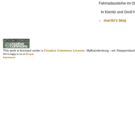
Fahrradausleihe im O
In Kienitz und Groß 
»
martin's blog
This work is licensed under a
Creative Commons License
. MyBrandenburg - ein Steppenland
We're happy to run on
Drupal
Impressum