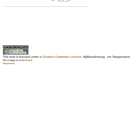
This work is licensed under a
Creative Commons License
. MyBrandenburg - ein Steppenland
We're happy to run on
Drupal
Impressum