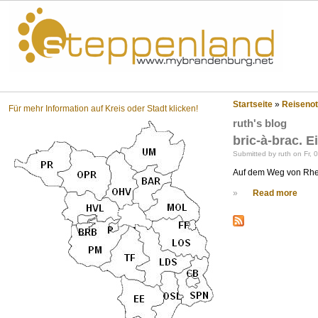
Steppenland?
Startseite
»
Reisenot
Für mehr Information auf Kreis oder Stadt klicken!
ruth's blog
bric-à-brac. 
Submitted by ruth on Fr, 
Auf dem Weg von Rhei
»
Read more