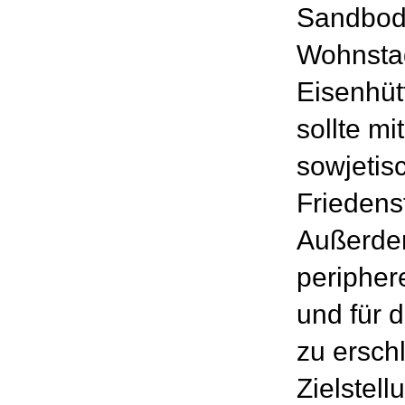
Sandbode
Wohnstad
Eisenhüt
sollte mi
sowjetis
Friedens
Außerdem
peripher
und für 
zu ersch
Zielstell