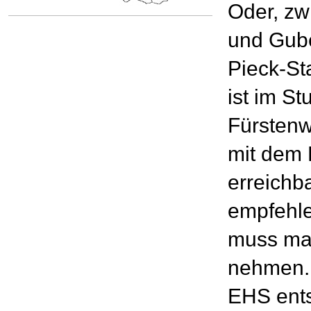
Oder, zw
und Gube
Pieck-St
ist im S
Fürstenw
mit dem 
erreichba
empfehle
muss man
nehmen.
EHS ents