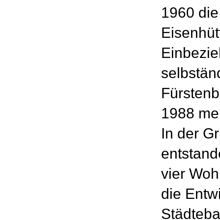
1960 di
Eisenhüt
Einbezie
selbstän
Fürstenb
1988 meh
In der 
entstand
vier Woh
die Entw
Städteba