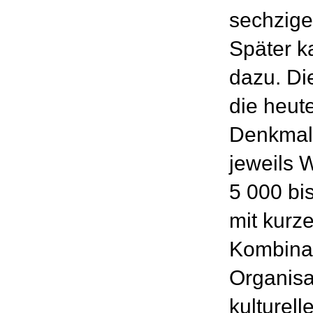
sechzige
Später k
dazu. Di
die heut
Denkmals
jeweils 
5 000 bi
mit kurz
Kombinat
Organisa
kulturell