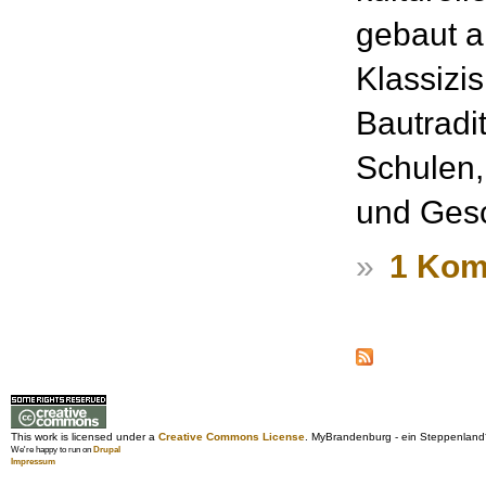
gebaut a
Klassizi
Bautradit
Schulen,
und Gesc
»
1 Kom
This work is licensed under a
Creative Commons License
. MyBrandenburg - ein Steppenland
We're happy to run on
Drupal
Impressum