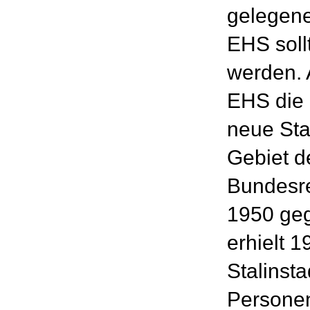
gelegene
EHS sollt
werden. 
EHS die 
neue St
Gebiet d
Bundesre
1950 geg
erhielt 
Stalinst
Personen